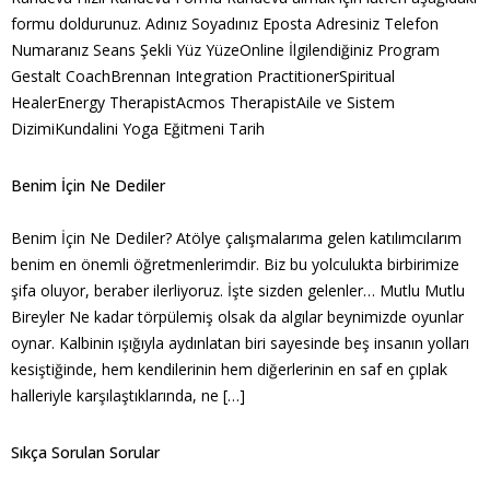
formu doldurunuz. Adınız Soyadınız Eposta Adresiniz Telefon
Numaranız Seans Şekli Yüz YüzeOnline İlgilendiğiniz Program
Gestalt CoachBrennan Integration PractitionerSpiritual
HealerEnergy TherapistAcmos TherapistAile ve Sistem
DizimiKundalini Yoga Eğitmeni Tarih
Benim İçin Ne Dediler
Benim İçin Ne Dediler? Atölye çalışmalarıma gelen katılımcılarım
benim en önemli öğretmenlerimdir. Biz bu yolculukta birbirimize
şifa oluyor, beraber ilerliyoruz. İşte sizden gelenler… Mutlu Mutlu
Bireyler Ne kadar törpülemiş olsak da algılar beynimizde oyunlar
oynar. Kalbinin ışığıyla aydınlatan biri sayesinde beş insanın yolları
kesiştiğinde, hem kendilerinin hem diğerlerinin en saf en çıplak
halleriyle karşılaştıklarında, ne […]
Sıkça Sorulan Sorular