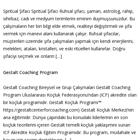
Spritüal Şifacı Spritüal Şifacı Ruhsal şifacı, şaman, astrolog, rahip,
sihirbaz, cadı ve medyum terimlerini eminim duymuşsunuzdur. Bu
çalışmaların her biri bilgi elde etmek, realiteyi değiştirmek ve şifa
vermek için manevi alanı kullanarak çalışır. Ruhsal şifacılar,
müşterileri üzerinde şifa çalışmaları yapmak için kendi enerjilerini,
melekleri, ataları, kristalleri, ve eski ritüelleri kullanırlar. Doğru
şifacıyı seçmek ve onların […]
Gestalt Coaching Program
Gestalt Coaching Bireysel ve Grup Çalışmaları Gestalt Coaching
Program Uluslararası Koçluk Federasyonu’ndan (ICF) akredite olan
bir koçluk programıdır. Gestalt Koçluk Programı™
https://gestaltcenterforcoaching.com) Gestalt Koçluk Merkezi’nin
ana eğitimidir. Dünya çapındaki bu konudaki liderlerinin en son
koçluk teorilerini içeren Gestalt temelli koçluk yaklaşımını sunan
ICF Akredite Koçluk Eğitim Programıdır. Bu program, müdahale ve
başarı için seçimi destekleyen, […]